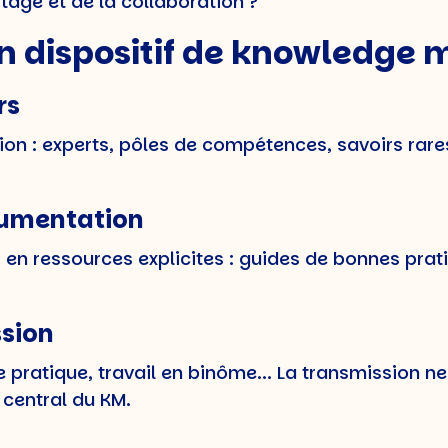
age et de la collaboration ?
n dispositif de knowledg
rs
ation : experts, pôles de compétences, savoirs rar
ocumentation
en ressources explicites : guides de bonnes prati
ssion
atique, travail en binôme... La transmission ne s
 central du KM.