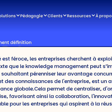
olutions
Pédagogie
Clients
Ressources
À propo
nt définition
DGE
st féroce, les entreprises cherchent à exploit
MENT
texte que le knowledge management peut s’
souhaitant pérenniser leur avantage concurren
TION
 et des connaissances de l'entreprise, est un a
ance globale.Cela permet de centraliser, d'or
e, favorisant ainsi la collaboration, l'innovat
le pour les entreprises qui aspirent à la réus
s