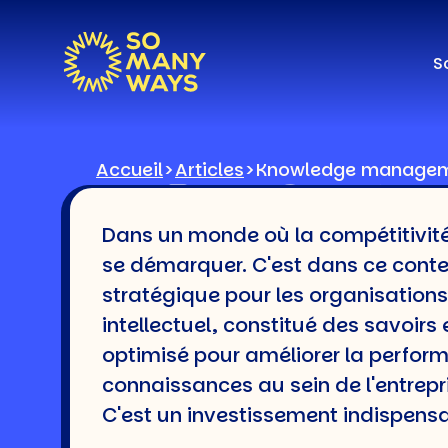
S
Accueil
>
Articles
>
Knowledge manageme
KNOWLE
Dans un monde où la compétitivité e
MANAGE
se démarquer. C'est dans ce con
stratégique pour les organisations 
DÉFINI
intellectuel, constitué des savoirs
optimisé pour améliorer la perform
connaissances au sein de l'entrepris
C'est un investissement indispensab
Temps de lecture : 6 minute