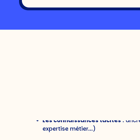
Définition du know
Le knowledge management (ou gestion d
organiser, partager et valoriser les co
soit accessible à la bonne personne 
Il englobe deux types de connaissance
Les connaissances explicites
: f
données...)
Les connaissances tacites
: ancré
expertise métier...)