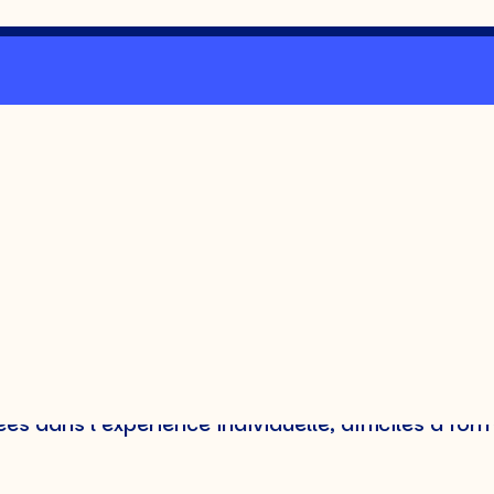
ledge management
es connaissances) désigne l’ensemble des pratiq
nnaissances au sein d’une organisation. Son objecti
au bon moment.
s :
ormalisées, documentables, transmissibles écrite
es dans l’expérience individuelle, difficiles à form