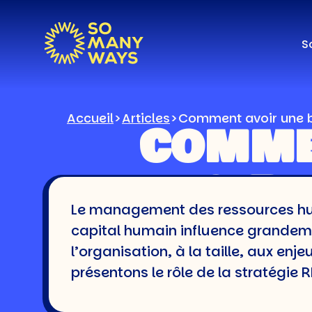
S
Accueil
>
Articles
>
Comment avoir une b
COMM
AVOIR 
Le management des ressources huma
BONN
capital humain influence grandement
l’organisation, à la taille, aux en
STRATÉGI
présentons le rôle de la stratégie