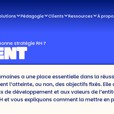
olutions
Pédagogie
Clients
Ressources
À propo
onne stratégie RH ?
ENT
UNE
ines a une place essentielle dans la réussit
E
 l’atteinte, ou non, des objectifs fixés. Ell
jeux de développement et aux valeurs de l’entit
E RH ?
 RH et vous expliquons comment la mettre en p