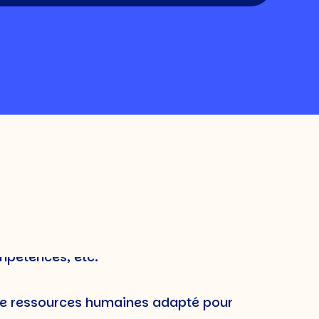
cernant la relation entre sa main-
quant à elle, la mise en pratique de la
 éléments qualitatifs et quantitatifs,
ompétences, etc.
n de ressources humaines adapté pour