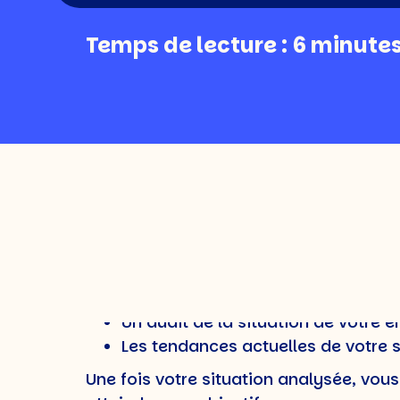
Temps de lecture : 6 minute
La stratégie RH, qu’es
La stratégie de ressources humaines dé
d’œuvre et ses objectifs de croissance
stratégie par des actions concrètes.
La gestion des ressources humaines est 
comme :
Une analyse des pratiques RH des
Un audit de la situation de votre e
Les tendances actuelles de votre s
Une fois votre situation analysée, vou