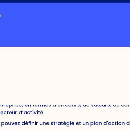
s
t-ce que c’est ?
signe la vision à long terme d’une entreprise con
. La politique de ressources humaines représente, 
une discipline à part entière. Elle se base sur des
 concurrents
ntreprise, en termes d’effectifs, de valeurs, de c
ecteur d’activité
s pouvez définir une stratégie et un plan d'actio