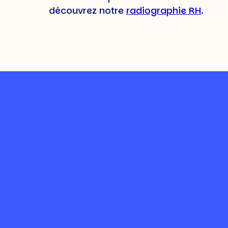
découvrez notre
radiographie RH
.