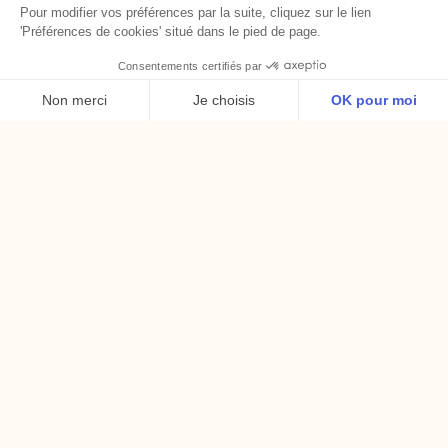
Pour modifier vos préférences par la suite, cliquez sur le lien
'Préférences de cookies' situé dans le pied de page.
Consentements certifiés par
Non merci
Je choisis
OK pour moi
Les mutations du travail dans
Axeptio consent
Plateforme de Gestion du Consentement : Personnalise
votre boîte mail.
Notre plateforme vous permet d'adapter et de gérer vos 
Une fois par mois dans votre boîte mail,
des inspirations, des outils et des
invitations pour transformer votre culture
managériale.
Nous prenons soin de vos données dans
notre
politique de confidentialité
.