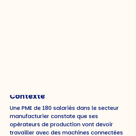
l’aborde uniquement sous l’angle des
obligations légales ou des outils RH. Les
exemples permettent de comprendre
comment elle se traduit en pratique,
quels sont les écueils à éviter et quels
leviers activer selon son contexte.
Exemple 1 : une PME
industrielle face à la
transition numérique
Contexte
Une PME de 180 salariés dans le secteur
manufacturier constate que ses
opérateurs de production vont devoir
travailler avec des machines connectées