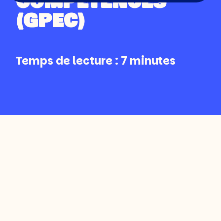
COMPÉTENCES
(GPEC)
La Gestion Prévisionnelle des Emplois et
Temps de lecture : 7 minutes
des Compétences (GPEC) n’est pas un
concept abstrait : c’est une démarche
concrète que des organisations de toutes
tailles mettent en œuvre pour anticiper
leurs évolutions RH. Voici quelques
exemples illustratifs et les enseignements
à en tirer.
Pourquoi s’inspirer
d’exemples concrets ?
La GPEC peut sembler théorique lorsqu’on