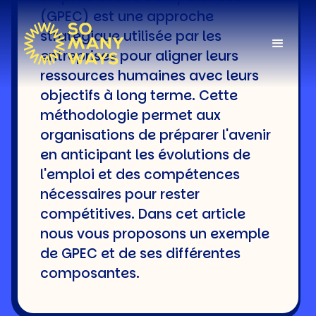
(GPEC) est une approche
stratégique utilisée par les
entreprises pour aligner leurs
ressources humaines avec leurs
objectifs à long terme. Cette
méthodologie permet aux
Accueil
>
Articles
>
Exemple de Gestion
Prévisionnelle des
organisations de préparer l'avenir
Emplois et des
en anticipant les évolutions de
Compétences (GPEC)
EXEMPLE DE
l'emploi et des compétences
nécessaires pour rester
GESTION
compétitives. Dans cet article
PRÉVISIONNELLE
nous vous proposons un exemple
DES EMPLOIS ET
de GPEC et de ses différentes
composantes.
DES