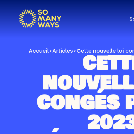
S
Accueil
>
Articles
>
Cette nouvelle loi co
CETT
NOUVELL
CONGÉS 
202