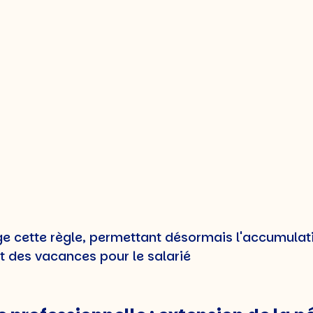
s congés payés 2023
 la législation française sur les congés payés en
uent une avancée significative dans les droits de
ts maladie et accidents non profess
ravail pour maladie ou accident non professionne
ge cette règle, permettant désormais l'accumulat
ut des vacances pour le salarié