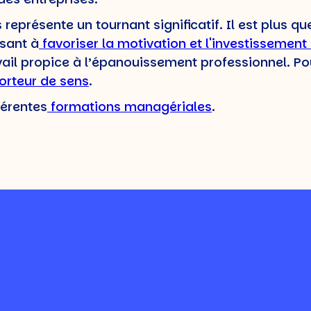
 représente un tournant significatif. Il est plus q
isant à
favoriser la motivation et l'investissemen
vail propice à l’épanouissement professionnel. Pour
rteur de sens
.
férentes
formations managériales
.