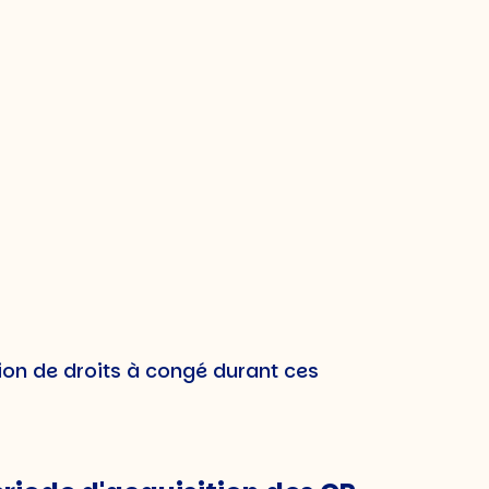
 2023, dont l'ajustement de la période
s travailleurs. Voici une explication
ionnels
ls ne pouvaient pas accumuler de jours
ion de droits à congé durant ces