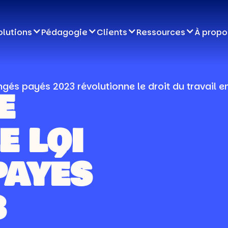
olutions
Pédagogie
Clients
Ressources
À propo
ngés payés 2023 révolutionne le droit du travail e
E
E LOI
PAYÉS
3