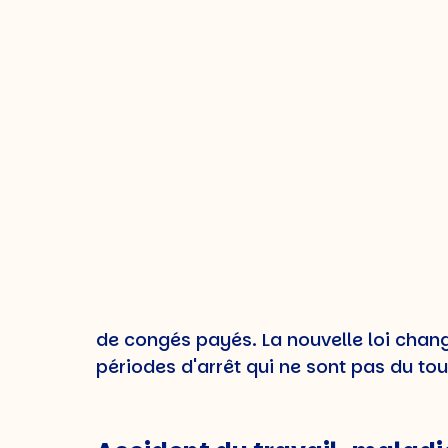
Les nouvelles lois de
Les récentes modifications apportées à
de référence congés payés 2023, constit
simple des nouvelles règles :
Droits aux congés pour arrê
Auparavant, les salariés en arrêt de t
de congés payés. La nouvelle loi chan
périodes d'arrêt qui ne sont pas du to